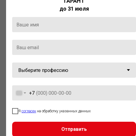
ГАРАНТ
Актуальная правовая информация
до 31 июля
и инструменты для максимально
эффективной работы с ней.
Компания «Гарант» стала
победителем премии «Время
инноваций — 2025» в категории
«Искусственный интеллект»
+7
Я
согласен
на обработку указанных данных
Отправить