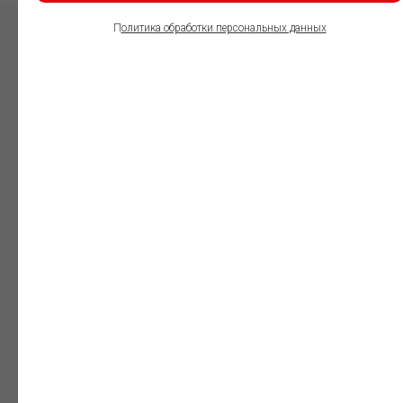
П
олитика обработки персональных данных
ПОЛЬЗОВАТЕЛИ
ИНФОРМАЦИОННО-
ПРАВОВОГО
ОБЕСПЕЧЕНИЯ
ГАРАНТ:
Юристы
Незаменимый
профессиональный
инструмент