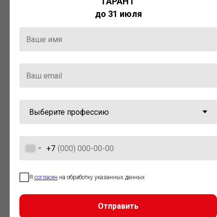
ГАРАНТ
Актуальная правовая информация
до 31 июля
и инструменты для максимально
эффективной работы с ней.
Компания «Гарант» стала
победителем премии «Время
инноваций — 2025» в категории
«Искусственный интеллект»
+7
Я
согласен
на обработку указанных данных
Отправить