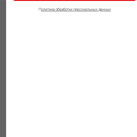
П
олитика обработки персональных данных
ПОЛЬЗОВАТЕЛИ
ИНФОРМАЦИОННО-
ПРАВОВОГО
ОБЕСПЕЧЕНИЯ
ГАРАНТ:
Юристы
Незаменимый
профессиональный
инструмент