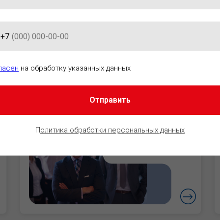
+7
АЦИОННО-ПРАВОВОГО ОБЕСПЕ
ласен
на обработку указанных данных
Отправить
Руководители
Уверенность в
П
олитика обработки персональных данных
безопасности
бизнеса