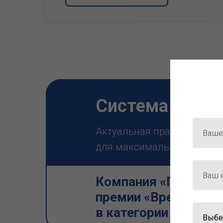
Система ГАРА
Актуальная правовая инф
для максимально эффектив
Компания «Гарант» 
премии «Время инно
в категории «Искус