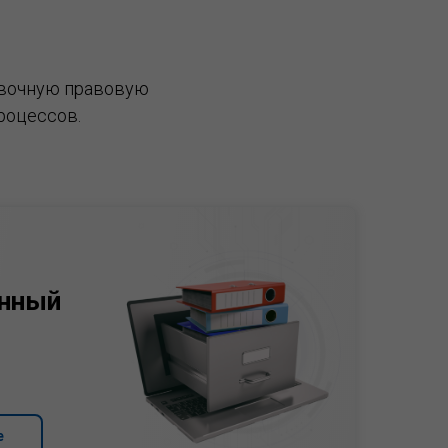
вочную правовую
роцессов.
нный
е