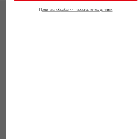
П
олитика обработки персональных данных
ПОЛЬЗОВАТЕЛИ
ИНФОРМАЦИОННО-
ПРАВОВОГО
ОБЕСПЕЧЕНИЯ
ГАРАНТ:
Юристы
Незаменимый
профессиональный
инструмент