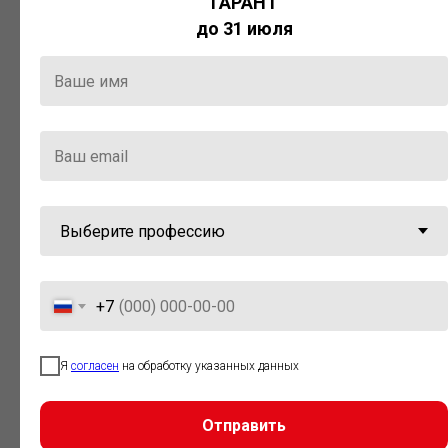
ГАРАНТ
Актуальная правовая информация
до 31 июля
и инструменты для максимально
эффективной работы с ней.
Компания «Гарант» стала
победителем премии «Время
инноваций — 2025» в категории
«Искусственный интеллект»
+7
Я
согласен
на обработку указанных данных
Отправить