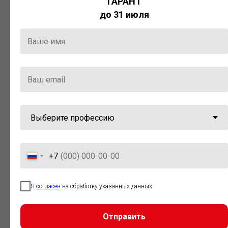
ГАРАНТ
Актуальная правовая информация
до 31 июля
и инструменты для максимально
эффективной работы с ней.
Компания «Гарант» стала
победителем премии «Время
инноваций — 2025» в категории
«Искусственный интеллект»
+7
Я
согласен
на обработку указанных данных
Отправить