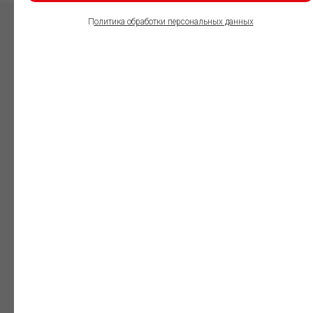
П
олитика обработки персональных данных
ПОЛЬЗОВАТЕЛИ
ИНФОРМАЦИОННО-
ПРАВОВОГО
ОБЕСПЕЧЕНИЯ
ГАРАНТ:
Юристы
Незаменимый
профессиональный
инструмент