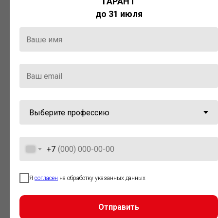
ГАРАНТ
Актуальная правовая информация
до 31 июля
и инструменты для максимально
эффективной работы с ней.
Компания «Гарант» стала
победителем премии «Время
инноваций — 2025» в категории
«Искусственный интеллект»
+7
Я
согласен
на обработку указанных данных
Отправить