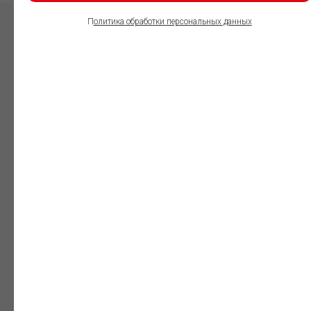
П
олитика обработки персональных данных
ПОЛЬЗОВАТЕЛИ
ИНФОРМАЦИОННО-
ПРАВОВОГО
ОБЕСПЕЧЕНИЯ
ГАРАНТ:
Юристы
Незаменимый
профессиональный
инструмент