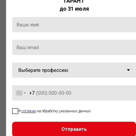
ГАРАНТ
Актуальная правовая информация
до 31 июля
и инструменты для максимально
эффективной работы с ней.
Компания «Гарант» стала
победителем премии «Время
инноваций — 2025» в категории
«Искусственный интеллект»
+7
Я
согласен
на обработку указанных данных
Отправить