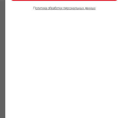
П
олитика обработки персональных данных
ПОЛЬЗОВАТЕЛИ
ИНФОРМАЦИОННО-
ПРАВОВОГО
ОБЕСПЕЧЕНИЯ
ГАРАНТ:
Юристы
Незаменимый
профессиональный
инструмент