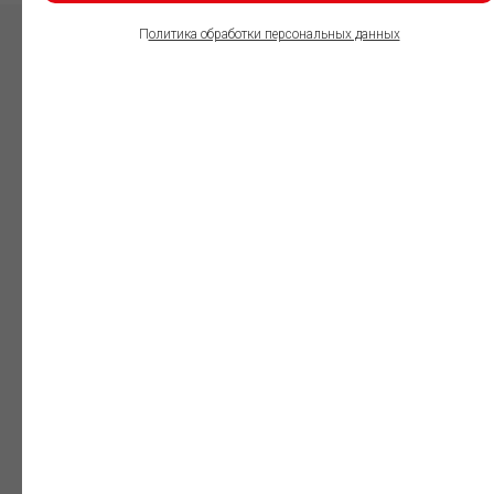
П
олитика обработки персональных данных
ПОЛЬЗОВАТЕЛИ
ИНФОРМАЦИОННО-
ПРАВОВОГО
ОБЕСПЕЧЕНИЯ
ГАРАНТ:
Юристы
Незаменимый
профессиональный
инструмент