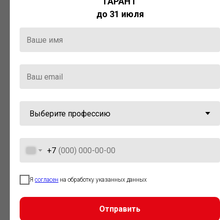
ГАРАНТ
Актуальная правовая информация
до 31 июля
и инструменты для максимально
эффективной работы с ней.
Компания «Гарант» стала
победителем премии «Время
инноваций — 2025» в категории
«Искусственный интеллект»
+7
Я
согласен
на обработку указанных данных
Отправить