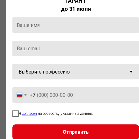
ГАРАНТ
Актуальная правовая информация
до 31 июля
и инструменты для максимально
эффективной работы с ней.
Компания «Гарант» стала
победителем премии «Время
инноваций — 2025» в категории
«Искусственный интеллект»
+7
Я
согласен
на обработку указанных данных
Отправить