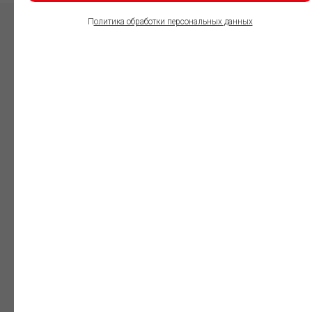
П
олитика обработки персональных данных
ПОЛЬЗОВАТЕЛИ
ИНФОРМАЦИОННО-
ПРАВОВОГО
ОБЕСПЕЧЕНИЯ
ГАРАНТ:
Юристы
Незаменимый
профессиональный
инструмент