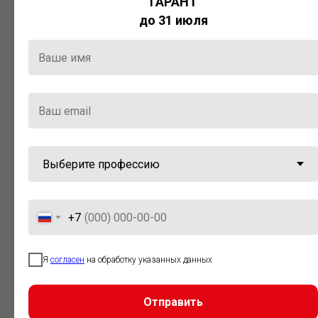
ГАРАНТ
Актуальная правовая информация
до 31 июля
и инструменты для максимально
эффективной работы с ней.
Компания «Гарант» стала
победителем премии «Время
инноваций — 2025» в категории
«Искусственный интеллект»
+7
Я
согласен
на обработку указанных данных
Отправить