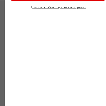
П
олитика обработки персональных данных
ПОЛЬЗОВАТЕЛИ
ИНФОРМАЦИОННО-
ПРАВОВОГО
ОБЕСПЕЧЕНИЯ
ГАРАНТ:
Юристы
Незаменимый
профессиональный
инструмент