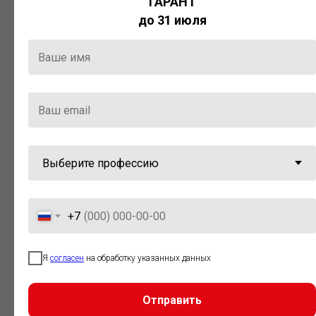
ГАРАНТ
Актуальная правовая информация
до 31 июля
и инструменты для максимально
эффективной работы с ней.
Компания «Гарант» стала
победителем премии «Время
инноваций — 2025» в категории
«Искусственный интеллект»
+7
Я
согласен
на обработку указанных данных
Отправить