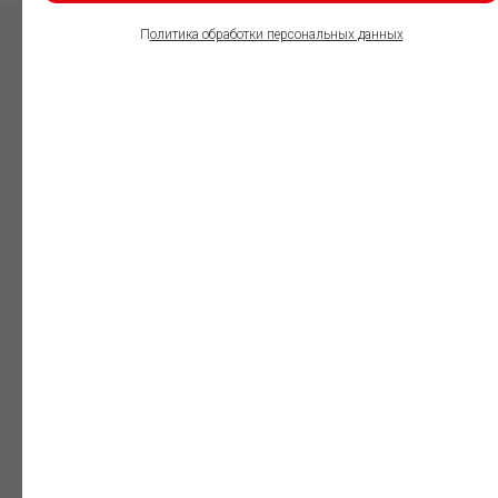
П
олитика обработки персональных данных
ПОЛЬЗОВАТЕЛИ
ИНФОРМАЦИОННО-
ПРАВОВОГО
ОБЕСПЕЧЕНИЯ
ГАРАНТ:
Юристы
Незаменимый
профессиональный
инструмент