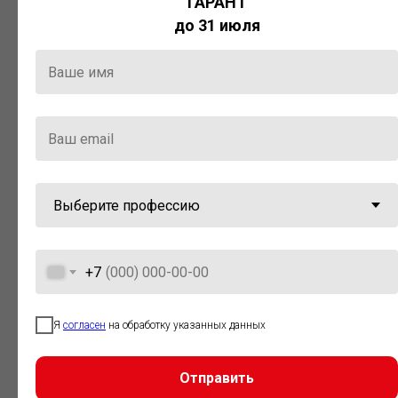
ГАРАНТ
Актуальная правовая информация
до 31 июля
и инструменты для максимально
эффективной работы с ней.
Компания «Гарант» стала
победителем премии «Время
инноваций — 2025» в категории
«Искусственный интеллект»
+7
Я
согласен
на обработку указанных данных
Отправить