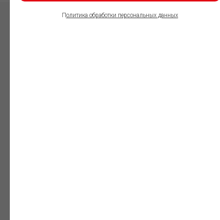
П
олитика обработки персональных данных
ПОЛЬЗОВАТЕЛИ
ИНФОРМАЦИОННО-
ПРАВОВОГО
ОБЕСПЕЧЕНИЯ
ГАРАНТ:
Юристы
Незаменимый
профессиональный
инструмент