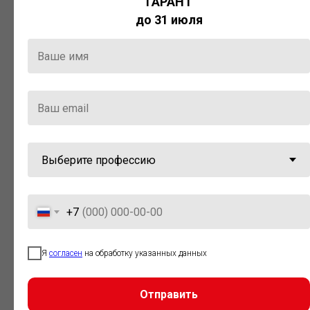
ГАРАНТ
Актуальная правовая информация
до 31 июля
и инструменты для максимально
эффективной работы с ней.
Компания «Гарант» стала
победителем премии «Время
инноваций — 2025» в категории
«Искусственный интеллект»
+7
Я
согласен
на обработку указанных данных
Отправить