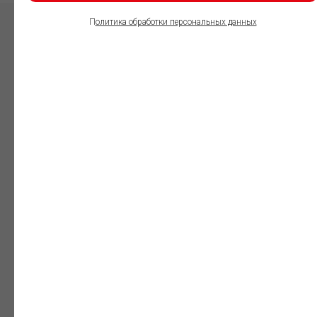
П
олитика обработки персональных данных
ПОЛЬЗОВАТЕЛИ
ИНФОРМАЦИОННО-
ПРАВОВОГО
ОБЕСПЕЧЕНИЯ
ГАРАНТ:
Юристы
Незаменимый
профессиональный
инструмент