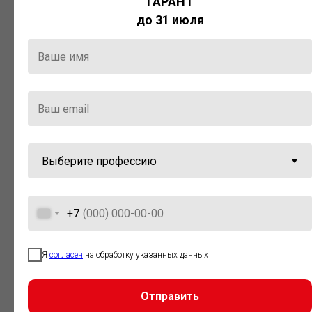
ГАРАНТ
Актуальная правовая информация
до 31 июля
и инструменты для максимально
эффективной работы с ней.
Компания «Гарант» стала
победителем премии «Время
инноваций — 2025» в категории
«Искусственный интеллект»
+7
Я
согласен
на обработку указанных данных
Отправить