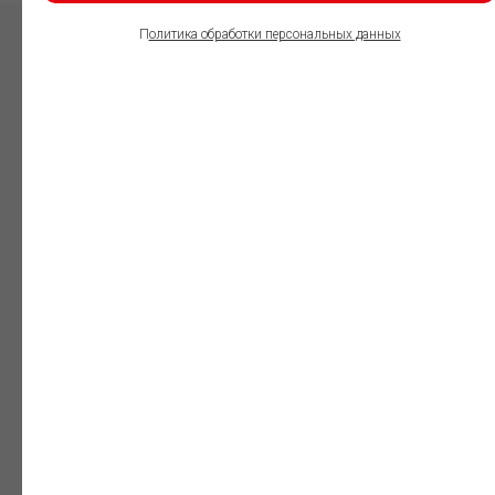
П
олитика обработки персональных данных
ПОЛЬЗОВАТЕЛИ
ИНФОРМАЦИОННО-
ПРАВОВОГО
ОБЕСПЕЧЕНИЯ
ГАРАНТ:
Юристы
Незаменимый
профессиональный
инструмент