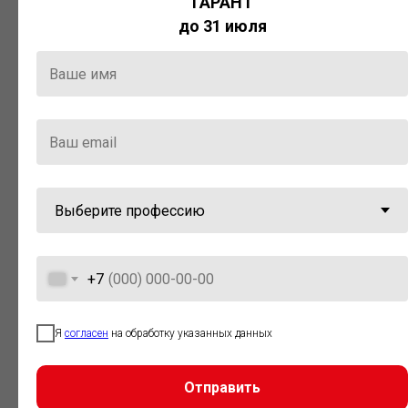
ГАРАНТ
Актуальная правовая информация
до 31 июля
и инструменты для максимально
эффективной работы с ней.
Компания «Гарант» стала
победителем премии «Время
инноваций — 2025» в категории
«Искусственный интеллект»
+7
Я
согласен
на обработку указанных данных
Отправить