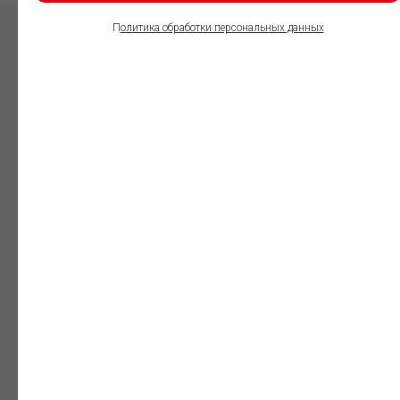
П
олитика обработки персональных данных
ПОЛЬЗОВАТЕЛИ
ИНФОРМАЦИОННО-
ПРАВОВОГО
ОБЕСПЕЧЕНИЯ
ГАРАНТ:
Юристы
Незаменимый
профессиональный
инструмент