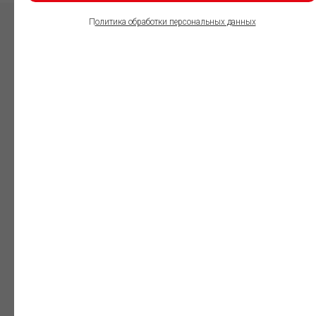
П
олитика обработки персональных данных
ПОЛЬЗОВАТЕЛИ
ИНФОРМАЦИОННО-
ПРАВОВОГО
ОБЕСПЕЧЕНИЯ
ГАРАНТ:
Юристы
Незаменимый
профессиональный
инструмент