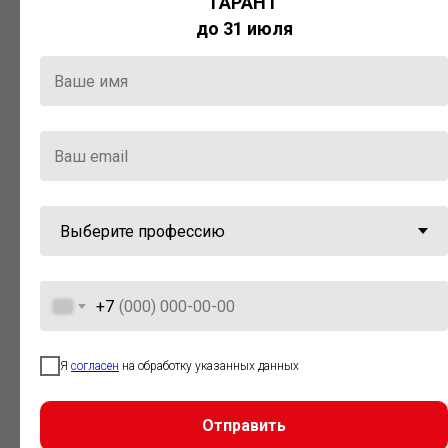
ГАРАНТ
Актуальная правовая информация
до 31 июля
и инструменты для максимально
эффективной работы с ней.
Компания «Гарант» стала
победителем премии «Время
инноваций — 2025» в категории
«Искусственный интеллект»
+7
Я
согласен
на обработку указанных данных
Отправить