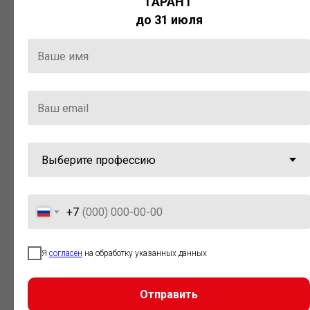
ГАРАНТ
Актуальная правовая информация
до 31 июля
и инструменты для максимально
эффективной работы с ней.
Компания «Гарант» стала
победителем премии «Время
инноваций — 2025» в категории
«Искусственный интеллект»
+7
Я
согласен
на обработку указанных данных
Отправить