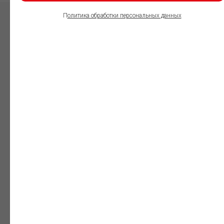
П
олитика обработки персональных данных
ПОЛЬЗОВАТЕЛИ
ИНФОРМАЦИОННО-
ПРАВОВОГО
ОБЕСПЕЧЕНИЯ
ГАРАНТ:
Юристы
Незаменимый
профессиональный
инструмент