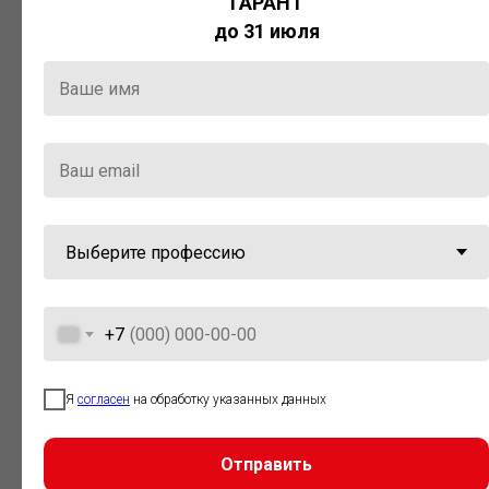
ГАРАНТ
Актуальная правовая информация
до 31 июля
и инструменты для максимально
эффективной работы с ней.
Компания «Гарант» стала
победителем премии «Время
инноваций — 2025» в категории
«Искусственный интеллект»
+7
Я
согласен
на обработку указанных данных
Отправить