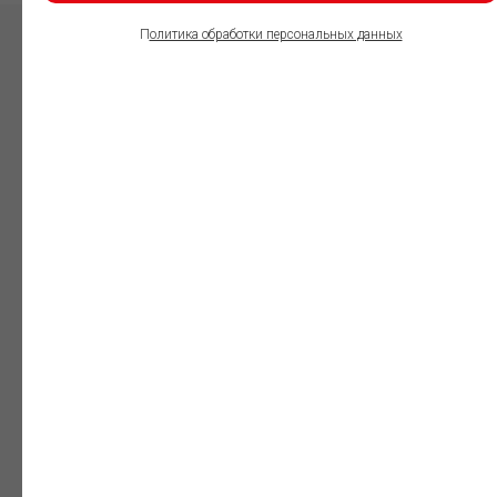
П
олитика обработки персональных данных
ПОЛЬЗОВАТЕЛИ
ИНФОРМАЦИОННО-
ПРАВОВОГО
ОБЕСПЕЧЕНИЯ
ГАРАНТ:
Юристы
Незаменимый
профессиональный
инструмент