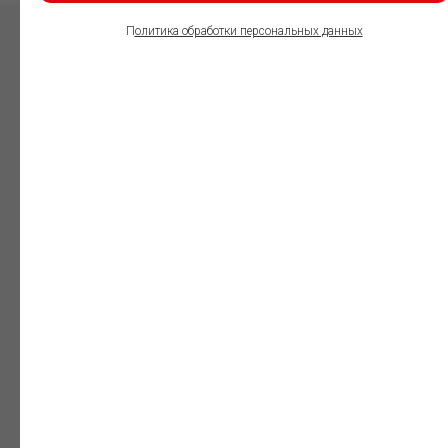
П
олитика обработки персональных данных
ПОЛЬЗОВАТЕЛИ
ИНФОРМАЦИОННО-
ПРАВОВОГО
ОБЕСПЕЧЕНИЯ
ГАРАНТ:
Юристы
Незаменимый
профессиональный
инструмент