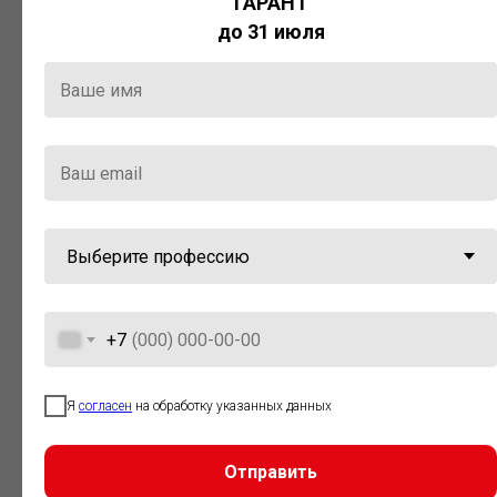
ГАРАНТ
Актуальная правовая информация
до 31 июля
и инструменты для максимально
эффективной работы с ней.
Компания «Гарант» стала
победителем премии «Время
инноваций — 2025» в категории
«Искусственный интеллект»
+7
Я
согласен
на обработку указанных данных
Отправить