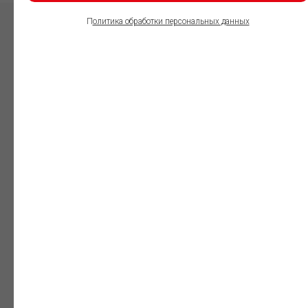
П
олитика обработки персональных данных
ПОЛЬЗОВАТЕЛИ
ИНФОРМАЦИОННО-
ПРАВОВОГО
ОБЕСПЕЧЕНИЯ
ГАРАНТ:
Юристы
Незаменимый
профессиональный
инструмент