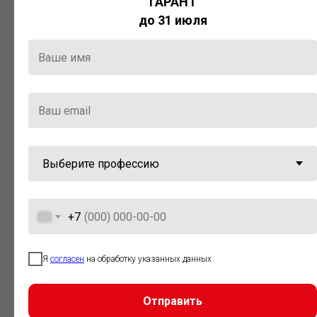
ГАРАНТ
Актуальная правовая информация
до 31 июля
и инструменты для максимально
эффективной работы с ней.
Компания «Гарант» стала
победителем премии «Время
инноваций — 2025» в категории
«Искусственный интеллект»
+7
Я
согласен
на обработку указанных данных
Отправить