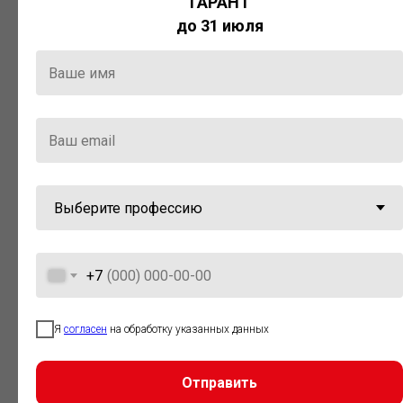
ГАРАНТ
Актуальная правовая информация
до 31 июля
и инструменты для максимально
эффективной работы с ней.
Компания «Гарант» стала
победителем премии «Время
инноваций — 2025» в категории
«Искусственный интеллект»
+7
Я
согласен
на обработку указанных данных
Отправить