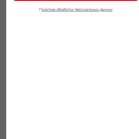
П
олитика обработки персональных данных
ПОЛЬЗОВАТЕЛИ
ИНФОРМАЦИОННО-
ПРАВОВОГО
ОБЕСПЕЧЕНИЯ
ГАРАНТ:
Юристы
Незаменимый
профессиональный
инструмент