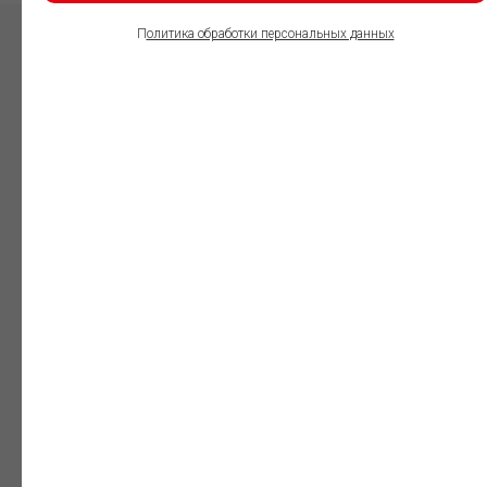
П
олитика обработки персональных данных
ПОЛЬЗОВАТЕЛИ
ИНФОРМАЦИОННО-
ПРАВОВОГО
ОБЕСПЕЧЕНИЯ
ГАРАНТ:
Юристы
Незаменимый
профессиональный
инструмент