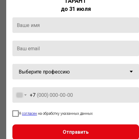
ГАРАНТ
Актуальная правовая информация
до 31 июля
и инструменты для максимально
эффективной работы с ней.
Компания «Гарант» стала
победителем премии «Время
инноваций — 2025» в категории
«Искусственный интеллект»
+7
Я
согласен
на обработку указанных данных
Отправить