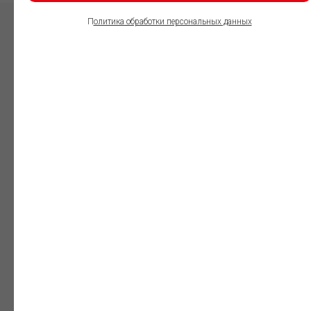
П
олитика обработки персональных данных
ПОЛЬЗОВАТЕЛИ
ИНФОРМАЦИОННО-
ПРАВОВОГО
ОБЕСПЕЧЕНИЯ
ГАРАНТ:
Юристы
Незаменимый
профессиональный
инструмент