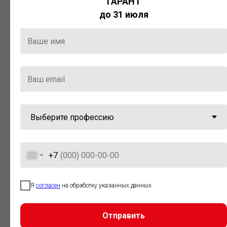
ГАРАНТ
Актуальная правовая информация
до 31 июля
и инструменты для максимально
эффективной работы с ней.
Компания «Гарант» стала
победителем премии «Время
инноваций — 2025» в категории
«Искусственный интеллект»
+7
Я
согласен
на обработку указанных данных
Отправить