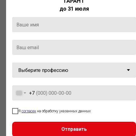
ГАРАНТ
Актуальная правовая информация
до 31 июля
и инструменты для максимально
эффективной работы с ней.
Компания «Гарант» стала
победителем премии «Время
инноваций — 2025» в категории
«Искусственный интеллект»
+7
Я
согласен
на обработку указанных данных
Отправить