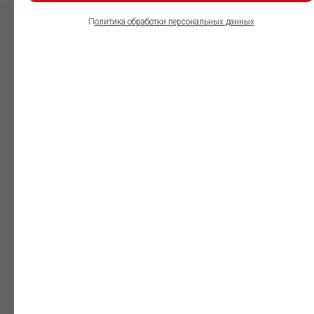
П
олитика обработки персональных данных
ПОЛЬЗОВАТЕЛИ
ИНФОРМАЦИОННО-
ПРАВОВОГО
ОБЕСПЕЧЕНИЯ
ГАРАНТ:
Юристы
Незаменимый
профессиональный
инструмент