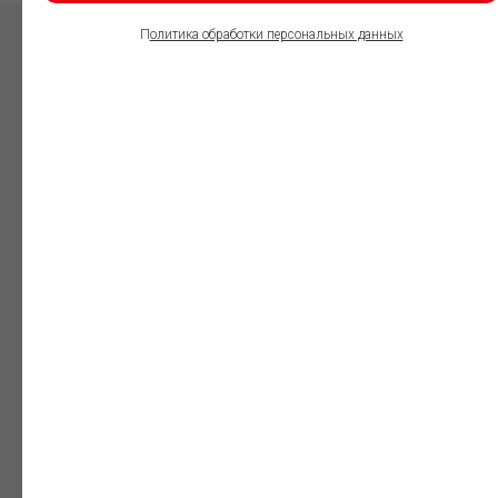
П
олитика обработки персональных данных
ПОЛЬЗОВАТЕЛИ
ИНФОРМАЦИОННО-
ПРАВОВОГО
ОБЕСПЕЧЕНИЯ
ГАРАНТ:
Юристы
Незаменимый
профессиональный
инструмент