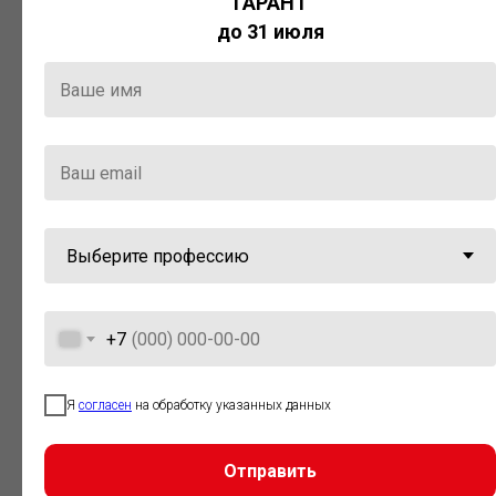
ГАРАНТ
Актуальная правовая информация
до 31 июля
и инструменты для максимально
эффективной работы с ней.
Компания «Гарант» стала
победителем премии «Время
инноваций — 2025» в категории
«Искусственный интеллект»
+7
Я
согласен
на обработку указанных данных
Отправить