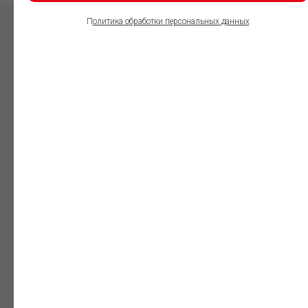
П
олитика обработки персональных данных
ПОЛЬЗОВАТЕЛИ
ИНФОРМАЦИОННО-
ПРАВОВОГО
ОБЕСПЕЧЕНИЯ
ГАРАНТ:
Юристы
Незаменимый
профессиональный
инструмент