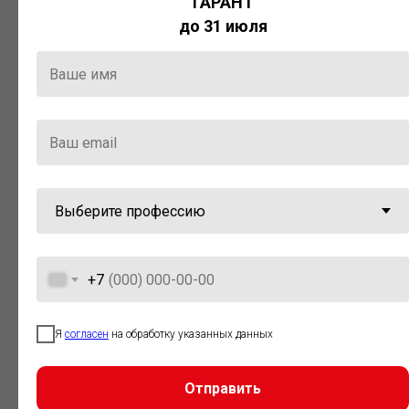
ГАРАНТ
Актуальная правовая информация
до 31 июля
и инструменты для максимально
эффективной работы с ней.
Компания «Гарант» стала
победителем премии «Время
инноваций — 2025» в категории
«Искусственный интеллект»
+7
Я
согласен
на обработку указанных данных
Отправить