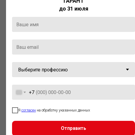
ГАРАНТ
Актуальная правовая информация
до 31 июля
и инструменты для максимально
эффективной работы с ней.
Компания «Гарант» стала
победителем премии «Время
инноваций — 2025» в категории
«Искусственный интеллект»
+7
Я
согласен
на обработку указанных данных
Отправить