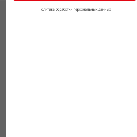
П
олитика обработки персональных данных
ПОЛЬЗОВАТЕЛИ
ИНФОРМАЦИОННО-
ПРАВОВОГО
ОБЕСПЕЧЕНИЯ
ГАРАНТ:
Юристы
Незаменимый
профессиональный
инструмент