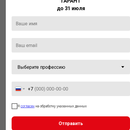
ГАРАНТ
Актуальная правовая информация
до 31 июля
и инструменты для максимально
эффективной работы с ней.
Компания «Гарант» стала
победителем премии «Время
инноваций — 2025» в категории
«Искусственный интеллект»
+7
Я
согласен
на обработку указанных данных
Отправить