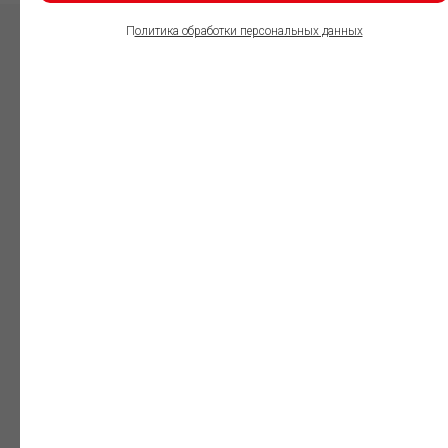
П
олитика обработки персональных данных
ПОЛЬЗОВАТЕЛИ
ИНФОРМАЦИОННО-
ПРАВОВОГО
ОБЕСПЕЧЕНИЯ
ГАРАНТ:
Юристы
Незаменимый
профессиональный
инструмент