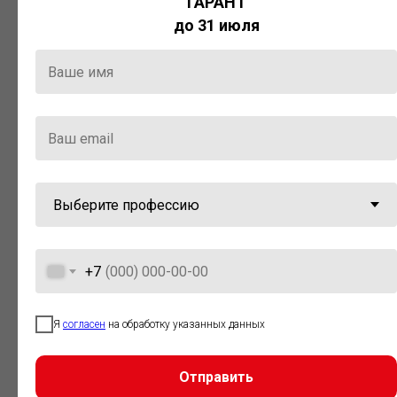
ГАРАНТ
Актуальная правовая информация
до 31 июля
и инструменты для максимально
эффективной работы с ней.
Компания «Гарант» стала
победителем премии «Время
инноваций — 2025» в категории
«Искусственный интеллект»
+7
Я
согласен
на обработку указанных данных
Отправить