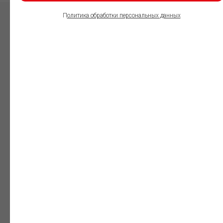
П
олитика обработки персональных данных
ПОЛЬЗОВАТЕЛИ
ИНФОРМАЦИОННО-
ПРАВОВОГО
ОБЕСПЕЧЕНИЯ
ГАРАНТ:
Юристы
Незаменимый
профессиональный
инструмент