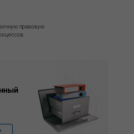
вочную правовую
роцессов.
нный
е