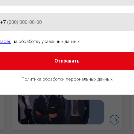
+7
АЦИОННО-ПРАВОВОГО ОБЕСПЕ
ласен
на обработку указанных данных
Отправить
Руководители
Уверенность в
П
олитика обработки персональных данных
безопасности
бизнеса