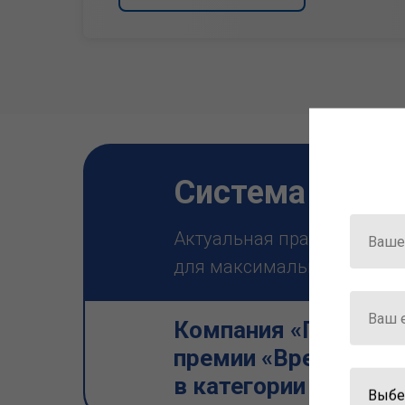
Система ГАРА
Актуальная правовая инф
для максимально эффектив
Компания «Гарант» 
премии «Время инно
в категории «Искус