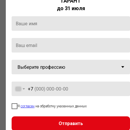
ГАРАНТ
Актуальная правовая информация
до 31 июля
и инструменты для максимально
эффективной работы с ней.
Компания «Гарант» стала
победителем премии «Время
инноваций — 2025» в категории
«Искусственный интеллект»
+7
Я
согласен
на обработку указанных данных
Отправить