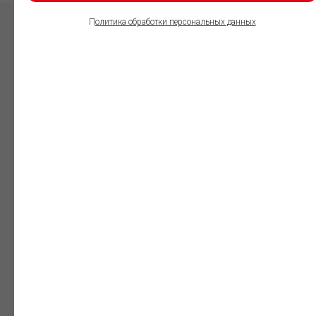
П
олитика обработки персональных данных
ПОЛЬЗОВАТЕЛИ
ИНФОРМАЦИОННО-
ПРАВОВОГО
ОБЕСПЕЧЕНИЯ
ГАРАНТ:
Юристы
Незаменимый
профессиональный
инструмент