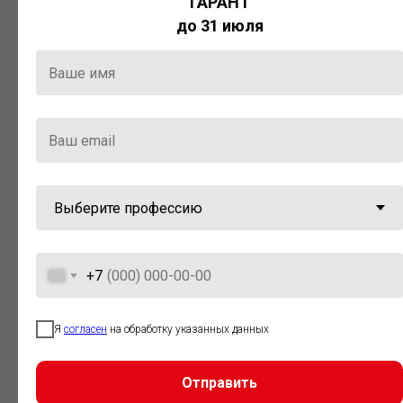
ГАРАНТ
Актуальная правовая информация
до 31 июля
и инструменты для максимально
эффективной работы с ней.
Компания «Гарант» стала
победителем премии «Время
инноваций — 2025» в категории
«Искусственный интеллект»
+7
Я
согласен
на обработку указанных данных
Отправить