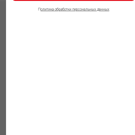
П
олитика обработки персональных данных
ПОЛЬЗОВАТЕЛИ
ИНФОРМАЦИОННО-
ПРАВОВОГО
ОБЕСПЕЧЕНИЯ
ГАРАНТ:
Юристы
Незаменимый
профессиональный
инструмент