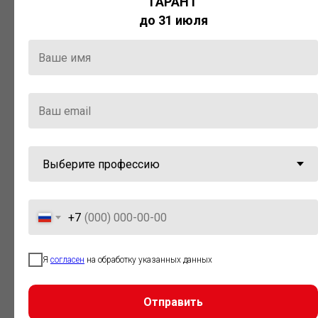
ГАРАНТ
Актуальная правовая информация
до 31 июля
и инструменты для максимально
эффективной работы с ней.
Компания «Гарант» стала
победителем премии «Время
инноваций — 2025» в категории
«Искусственный интеллект»
+7
Я
согласен
на обработку указанных данных
Отправить