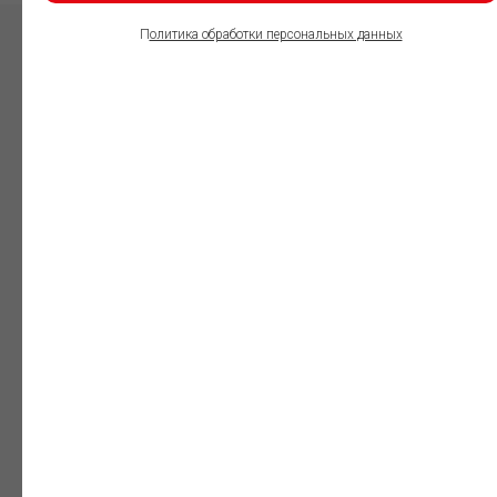
П
олитика обработки персональных данных
ПОЛЬЗОВАТЕЛИ
ИНФОРМАЦИОННО-
ПРАВОВОГО
ОБЕСПЕЧЕНИЯ
ГАРАНТ:
Юристы
Незаменимый
профессиональный
инструмент