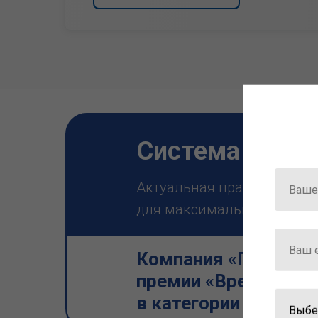
Система ГАРА
Актуальная правовая инф
для максимально эффектив
Компания «Гарант» 
премии «Время инно
в категории «Искус