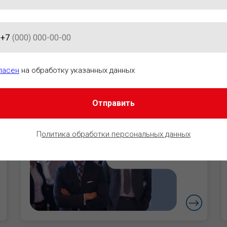
+7
АЦИОННО-ПРАВОВОГО ОБЕСПЕ
ласен
на обработку указанных данных
Отправить
Руководители
Уверенность в
П
олитика обработки персональных данных
безопасности
бизнеса