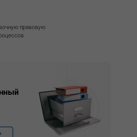
вочную правовую
роцессов.
нный
е