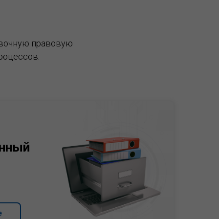
вочную правовую
роцессов.
нный
е