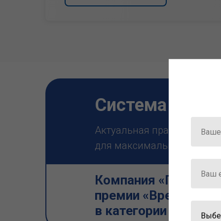
Система ГАРА
Актуальная правовая инф
для максимально эффектив
Компания «Гарант» 
премии «Время инно
в категории «Искус