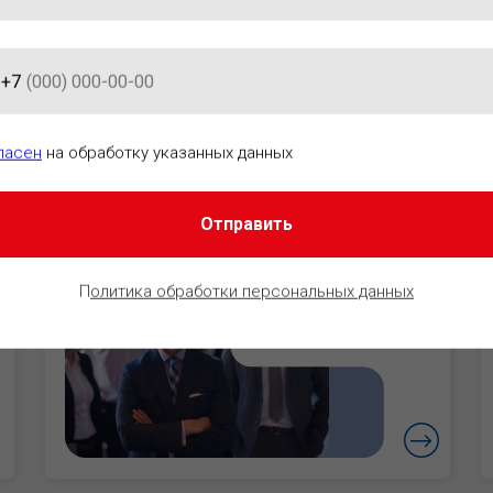
+7
АЦИОННО-ПРАВОВОГО ОБЕСПЕ
ласен
на обработку указанных данных
Отправить
Руководители
Уверенность в
П
олитика обработки персональных данных
безопасности
бизнеса