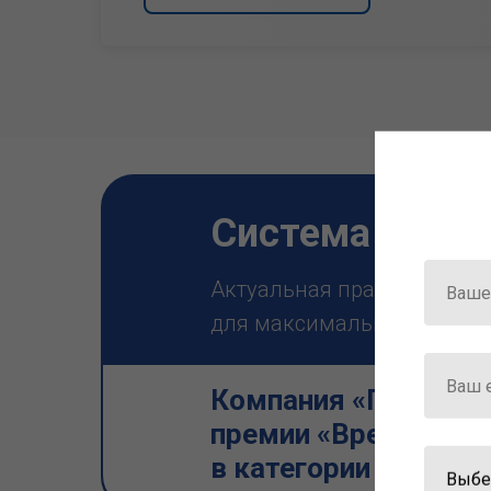
Система ГАРА
Актуальная правовая инф
для максимально эффектив
Компания «Гарант» 
премии «Время инно
в категории «Искус