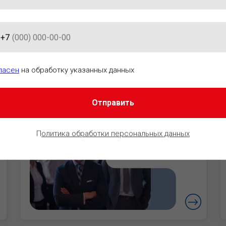
+7
АЦИОННО-ПРАВОВОГО ОБЕСПЕ
ласен
на обработку указанных данных
Отправить
Руководители
Уверенность в
П
олитика обработки персональных данных
безопасности
бизнеса