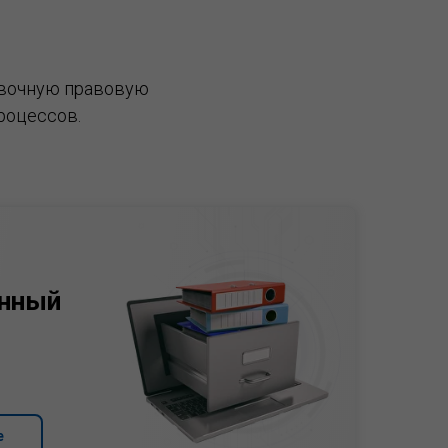
вочную правовую
роцессов.
нный
е