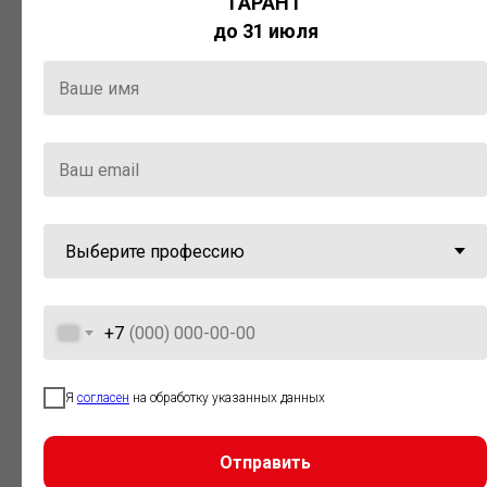
ГАРАНТ
Актуальная правовая информация
до 31 июля
и инструменты для максимально
эффективной работы с ней.
Компания «Гарант» стала
победителем премии «Время
инноваций — 2025» в категории
«Искусственный интеллект»
+7
Я
согласен
на обработку указанных данных
Отправить