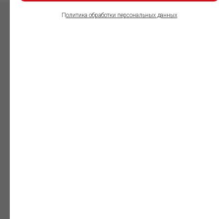
П
олитика обработки персональных данных
ПОЛЬЗОВАТЕЛИ
ИНФОРМАЦИОННО-
ПРАВОВОГО
ОБЕСПЕЧЕНИЯ
ГАРАНТ:
Юристы
Незаменимый
профессиональный
инструмент