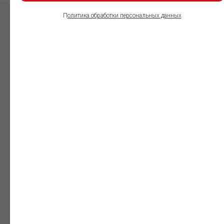
П
олитика обработки персональных данных
ПОЛЬЗОВАТЕЛИ
ИНФОРМАЦИОННО-
ПРАВОВОГО
ОБЕСПЕЧЕНИЯ
ГАРАНТ:
Юристы
Незаменимый
профессиональный
инструмент