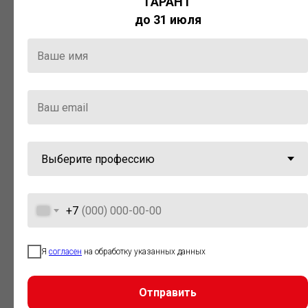
ГАРАНТ
Актуальная правовая информация
до 31 июля
и инструменты для максимально
эффективной работы с ней.
Компания «Гарант» стала
победителем премии «Время
инноваций — 2025» в категории
«Искусственный интеллект»
+7
Я
согласен
на обработку указанных данных
Отправить