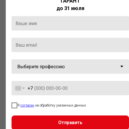
ГАРАНТ
Актуальная правовая информация
до 31 июля
и инструменты для максимально
эффективной работы с ней.
Компания «Гарант» стала
победителем премии «Время
инноваций — 2025» в категории
«Искусственный интеллект»
+7
Я
согласен
на обработку указанных данных
Отправить