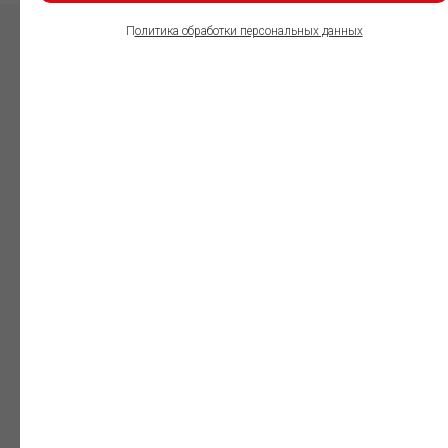
П
олитика обработки персональных данных
ПОЛЬЗОВАТЕЛИ
ИНФОРМАЦИОННО-
ПРАВОВОГО
ОБЕСПЕЧЕНИЯ
ГАРАНТ:
Юристы
Незаменимый
профессиональный
инструмент