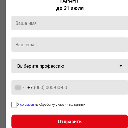
ГАРАНТ
Актуальная правовая информация
до 31 июля
и инструменты для максимально
эффективной работы с ней.
Компания «Гарант» стала
победителем премии «Время
инноваций — 2025» в категории
«Искусственный интеллект»
+7
Я
согласен
на обработку указанных данных
Отправить