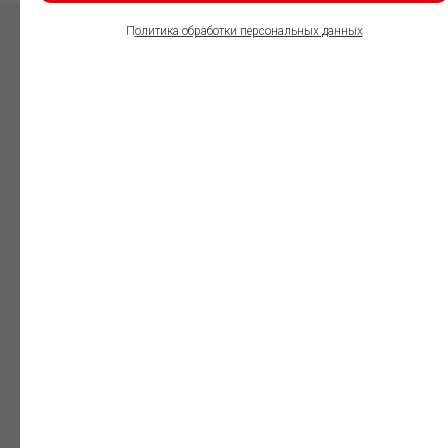
П
олитика обработки персональных данных
ПОЛЬЗОВАТЕЛИ
ИНФОРМАЦИОННО-
ПРАВОВОГО
ОБЕСПЕЧЕНИЯ
ГАРАНТ:
Юристы
Незаменимый
профессиональный
инструмент