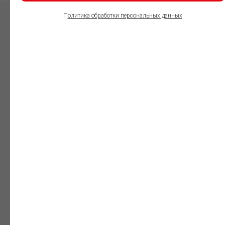
П
олитика обработки персональных данных
ПОЛЬЗОВАТЕЛИ
ИНФОРМАЦИОННО-
ПРАВОВОГО
ОБЕСПЕЧЕНИЯ
ГАРАНТ:
Юристы
Незаменимый
профессиональный
инструмент