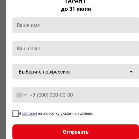
ГАРАНТ
Актуальная правовая информация
до 31 июля
и инструменты для максимально
эффективной работы с ней.
Компания «Гарант» стала
победителем премии «Время
инноваций — 2025» в категории
«Искусственный интеллект»
+7
Я
согласен
на обработку указанных данных
Отправить