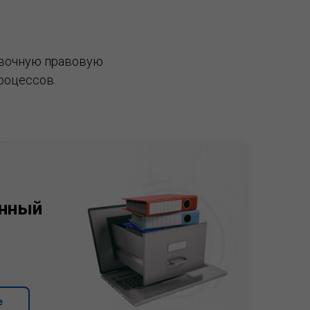
вочную правовую
роцессов.
нный
е