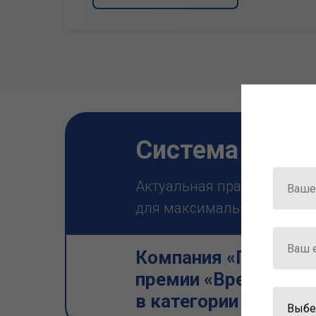
Система ГАРА
Актуальная правовая инф
для максимально эффектив
Компания «Гарант» 
премии «Время инно
в категории «Искус