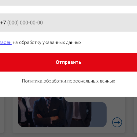
+7
АЦИОННО-ПРАВОВОГО ОБЕСПЕ
ласен
на обработку указанных данных
Отправить
Руководители
Уверенность в
П
олитика обработки персональных данных
безопасности
бизнеса