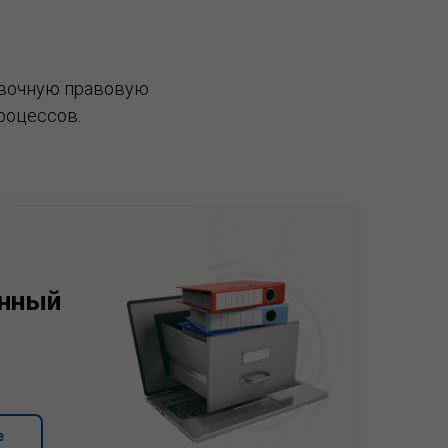
вочную правовую
роцессов.
нный
е