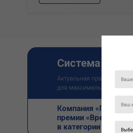
Система ГАРА
Актуальная правовая инф
для максимально эффектив
Компания «Гарант» 
премии «Время инно
в категории «Искус