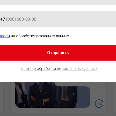
+7
АЦИОННО-ПРАВОВОГО ОБЕСПЕ
ласен
на обработку указанных данных
Отправить
Руководители
Уверенность в
П
олитика обработки персональных данных
безопасности
бизнеса