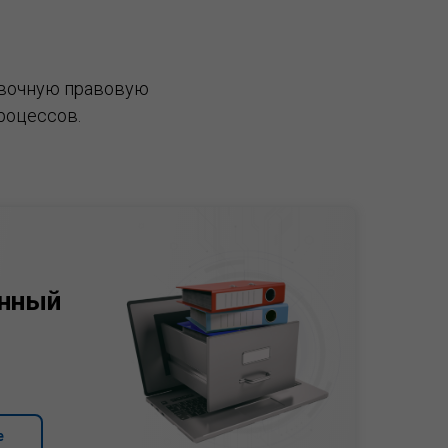
вочную правовую
роцессов.
нный
е