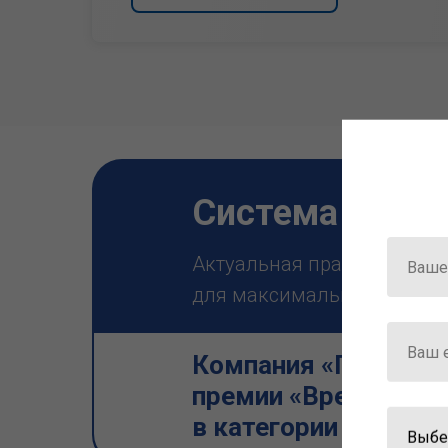
Система ГАРА
Актуальная правовая инф
для максимально эффектив
Компания «Гарант» 
премии «Время инно
в категории «Искус