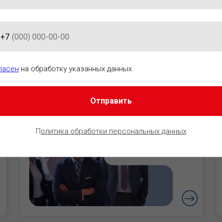
+7
АЦИОННО-ПРАВОВОГО ОБЕСПЕ
ласен
на обработку указанных данных
Отправить
Руководители
Уверенность в
П
олитика обработки персональных данных
безопасности
бизнеса