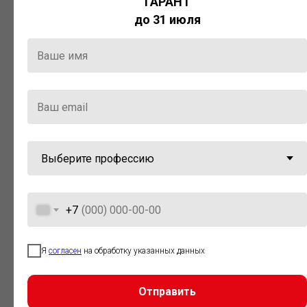
ГАРАНТ
Актуальная правовая информация
до 31 июля
и инструменты для максимально
эффективной работы с ней.
Компания «Гарант» стала
победителем премии «Время
инноваций — 2025» в категории
«Искусственный интеллект»
+7
Я
согласен
на обработку указанных данных
Отправить