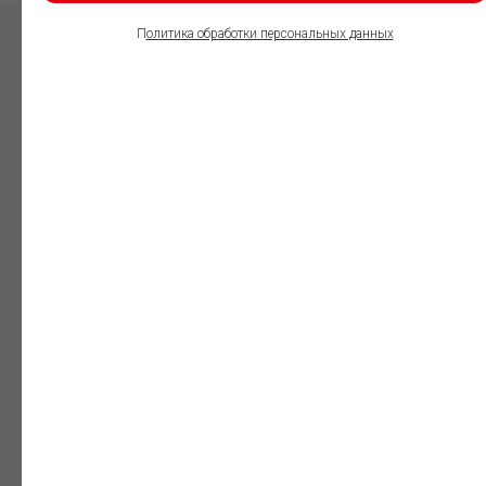
П
олитика обработки персональных данных
ПОЛЬЗОВАТЕЛИ
ИНФОРМАЦИОННО-
ПРАВОВОГО
ОБЕСПЕЧЕНИЯ
ГАРАНТ:
Юристы
Незаменимый
профессиональный
инструмент