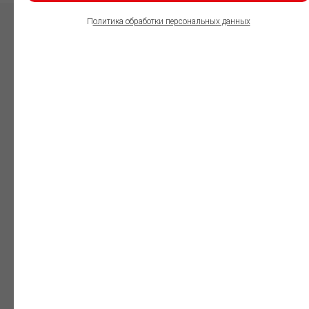
П
олитика обработки персональных данных
ПОЛЬЗОВАТЕЛИ
ИНФОРМАЦИОННО-
ПРАВОВОГО
ОБЕСПЕЧЕНИЯ
ГАРАНТ:
Юристы
Незаменимый
профессиональный
инструмент