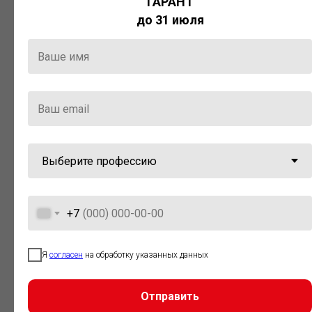
ГАРАНТ
Актуальная правовая информация
до 31 июля
и инструменты для максимально
эффективной работы с ней.
Компания «Гарант» стала
победителем премии «Время
инноваций — 2025» в категории
«Искусственный интеллект»
+7
Я
согласен
на обработку указанных данных
Отправить