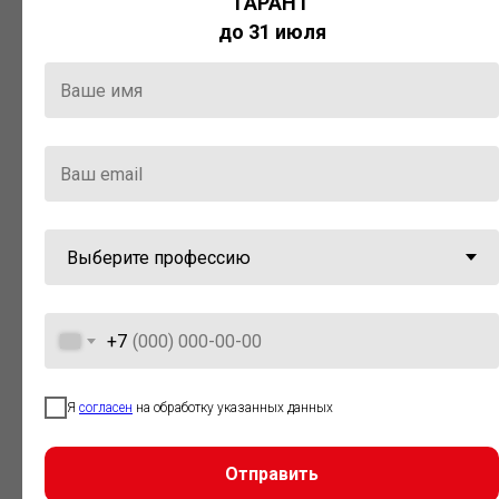
ГАРАНТ
Актуальная правовая информация
до 31 июля
и инструменты для максимально
эффективной работы с ней.
Компания «Гарант» стала
победителем премии «Время
инноваций — 2025» в категории
«Искусственный интеллект»
+7
Я
согласен
на обработку указанных данных
Отправить