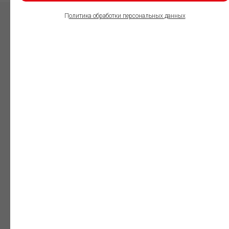
П
олитика обработки персональных данных
ПОЛЬЗОВАТЕЛИ
ИНФОРМАЦИОННО-
ПРАВОВОГО
ОБЕСПЕЧЕНИЯ
ГАРАНТ:
Юристы
Незаменимый
профессиональный
инструмент