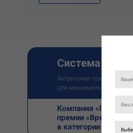
Система ГАРА
Актуальная правовая инф
для максимально эффектив
Компания «Гарант» 
премии «Время инно
в категории «Искус