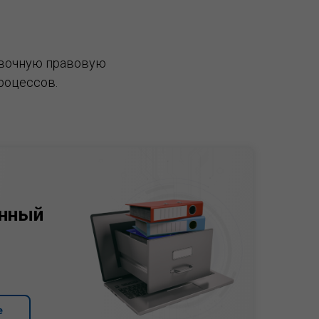
вочную правовую
роцессов.
нный
е