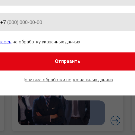
+7
АЦИОННО-ПРАВОВОГО ОБЕСПЕ
ласен
на обработку указанных данных
Отправить
Руководители
Уверенность в
П
олитика обработки персональных данных
безопасности
бизнеса