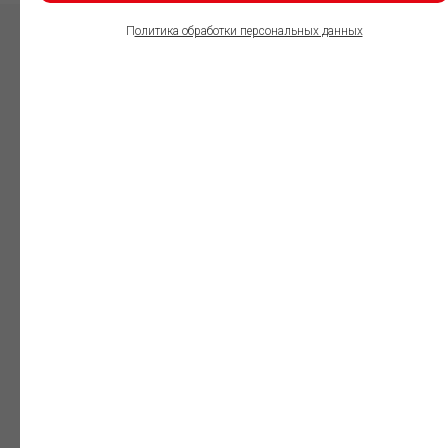
П
олитика обработки персональных данных
ПОЛЬЗОВАТЕЛИ
ИНФОРМАЦИОННО-
ПРАВОВОГО
ОБЕСПЕЧЕНИЯ
ГАРАНТ:
Юристы
Незаменимый
профессиональный
инструмент