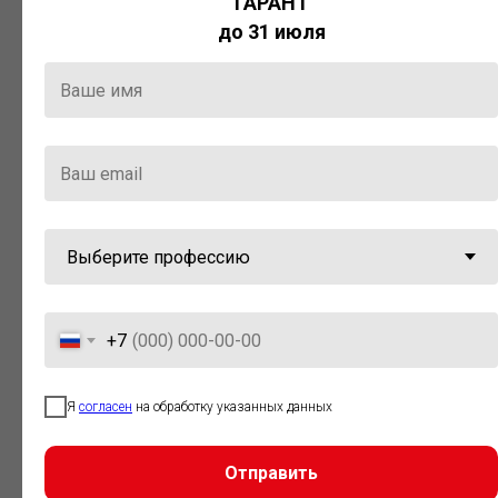
ГАРАНТ
Актуальная правовая информация
до 31 июля
и инструменты для максимально
эффективной работы с ней.
Компания «Гарант» стала
победителем премии «Время
инноваций — 2025» в категории
«Искусственный интеллект»
+7
Я
согласен
на обработку указанных данных
Отправить