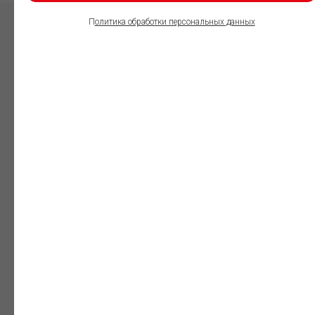
П
олитика обработки персональных данных
ПОЛЬЗОВАТЕЛИ
ИНФОРМАЦИОННО-
ПРАВОВОГО
ОБЕСПЕЧЕНИЯ
ГАРАНТ:
Юристы
Незаменимый
профессиональный
инструмент