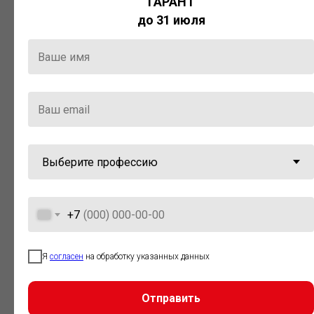
ГАРАНТ
Актуальная правовая информация
до 31 июля
и инструменты для максимально
эффективной работы с ней.
Компания «Гарант» стала
победителем премии «Время
инноваций — 2025» в категории
«Искусственный интеллект»
+7
Я
согласен
на обработку указанных данных
Отправить